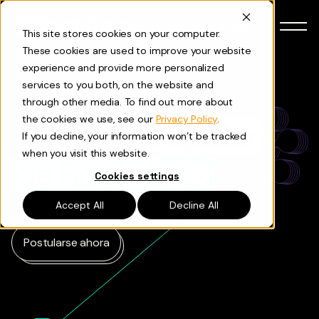
Skip to content
English
This site stores cookies on your computer.
These cookies are used to improve your website
experience and provide more personalized
Convertirse en un
services to you both, on the website and
through other media. To find out more about
the cookies we use, see our
Privacy Policy
.
Embajador
RECOMPENSAS
If you decline, your information won’t be tracked
when you visit this website.
de Rootstock
Cookies settings
Accept All
Decline All
Postularse ahora