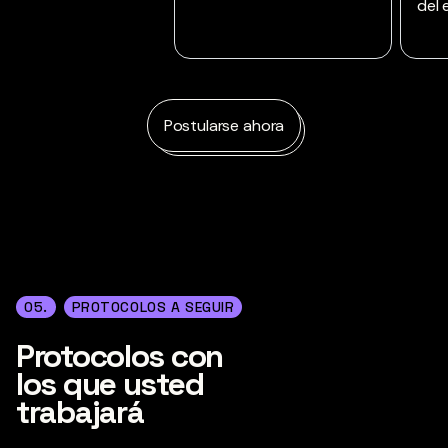
del 
Postularse ahora
05.
PROTOCOLOS A SEGUIR
Protocolos con
los que usted
trabajará