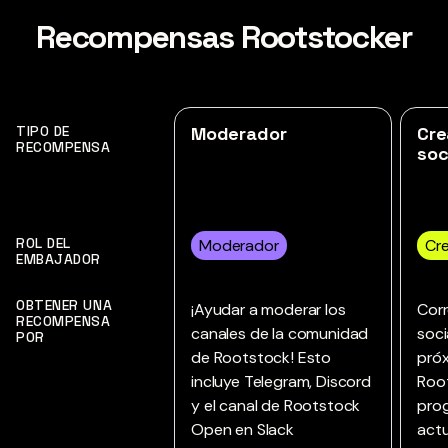
Recompensas Rootstocker
TIPO DE
Moderador
Cre
RECOMPENSA
soc
ROL DEL
Moderador
Cr
EMBAJADOR
OBTENER UNA
¡Ayudar a moderar los
Corr
RECOMPENSA
canales de la comunidad
soci
POR
de Rootstock! Esto
pró
incluye Telegram, Discord
Roo
y el canal de Rootstock
pro
Open en Slack
actu